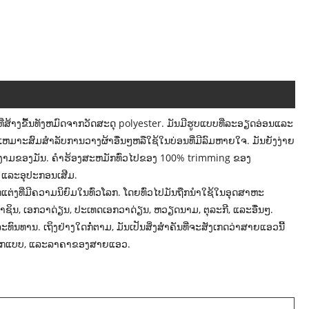
້າງຂື້ນທັງຫມົດຈາກວັດສະດຸ polyester. ມັນມີຮູບແບບທີ່ລະອຽດອ່ອນແລະ
ຫ້ເຫມາະສົມສໍາລັບການວາງຜ້າອື່ນໆຫລືໃຊ້ໃນບ່ອນທີ່ມີລົມຫາຍໃຈ. ມັນຍັງງ່າຍ
ຄວາມງາມຂອງມັນ. ຄໍາຮ້ອງສະຫມັກທົ່ວໄປຂອງ 100% trimming ຂອງ
ງ, ແລະອຸປະກອນເສີມ.
ກແຕ່ງທີ່ມີຄວາມນິຍົມໃນທົ່ວໂລກ. ໂດຍທົ່ວໄປມັນຖືກນໍາໃຊ້ໃນອຸດສາຫະ
າຊິນ, ເອກວາດ່ຽນ, ປະເທດເອກວາດ່ຽນ, ຫວຽດນາມ, ຕຸລະກີ, ແລະອື່ນໆ.
ົນທານ. ເຖິງຢ່າງໃດກໍ່ຕາມ, ມັນເປັນສິ່ງສໍາຄັນທີ່ຈະສັງເກດວ່າສາຍແອວນີ້
ອອກແບບ, ແລະລາຄາຂອງສາຍແອວ.