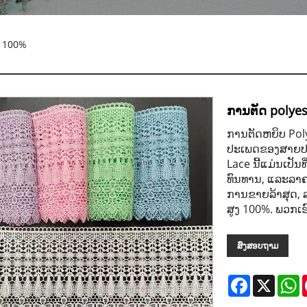
r 100%
ການຕັດ polyes
ການຕັດຫຍິບ Poly
ປະເພດຂອງສາຍປະດ
Lace ນີ້ແມ່ນເປັນທ
ທົນທານ, ແລະລາຄາ
ການຂາຍລ້າສຸດ, ລ
ສູງ 100%. ພວກເຮ
ສົ່ງສອບຖາມ
Facebook
X
W