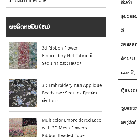
ການຕັດ rhinestone
ສິນຄ້າ
ອຸປະກອ
ຜະລິດຕະພັນໃຫມ່
ສີ
ການອອ
3d Ribbon Flower
Embroidery Net Fabric ມີ
ຄໍານາມ
Sequins ແລະ Beads
ເວລາສົ່ງ
3D Embroidery ດອກ Applique
ເງື່ອນໄ
Beads ແລະ Sequins ຖັກແສ່ວ
ຜ້າ Lace
ຮູບແບບກາ
Multicolor Embroidered Lace
ທາງຕິດຕໍ່
with 3D Mesh Flowers
Ribbon Beaded Tube