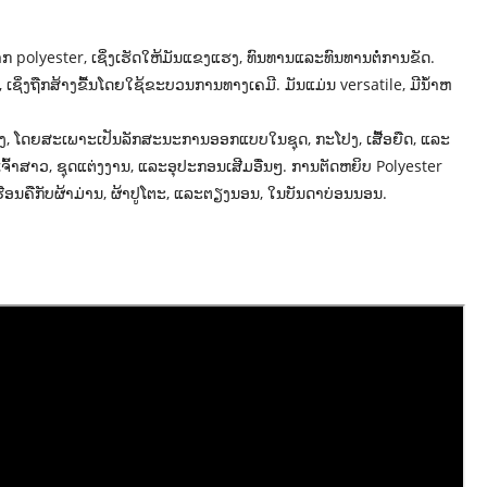
polyester, ເຊິ່ງເຮັດໃຫ້ມັນແຂງແຮງ, ທົນທານແລະທົນທານຕໍ່ການຂັດ.
ເຊິ່ງຖືກສ້າງຂື້ນໂດຍໃຊ້ຂະບວນການທາງເຄມີ. ມັນແມ່ນ versatile, ມີນ້ໍາຫ
ງນຸ່ງ, ໂດຍສະເພາະເປັນລັກສະນະການອອກແບບໃນຊຸດ, ກະໂປງ, ເສື້ອຍືດ, ແລະ
ານເຈົ້າສາວ, ຊຸດແຕ່ງງານ, ແລະອຸປະກອນເສີມອື່ນໆ. ການຕັດຫຍິບ Polyester
ຮືອນຄືກັບຜ້າມ່ານ, ຜ້າປູໂຕະ, ແລະຕຽງນອນ, ໃນບັນດາບ່ອນນອນ.