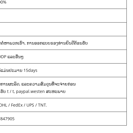
100%
ດຕໍ່ຫາພວກເຮົາ, ການອອກແບບຂອງທ່ານຍິນດີຕ້ອນຮັບ
 DDP ແລະອື່ນໆ
ກະຕິແມ່ນປະມານ 15days
ການຜະລິດ, ແລະຄວາມສົມດຸນທີ່ຈະຈ່າຍກ່ອນ
ຮັບ t / t, paypal.westen ສະຫະພາບ
HL / FedEx / UPS / TNT.
7847905