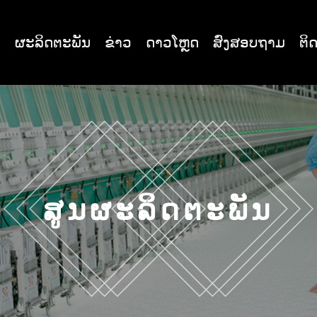
າ
ຜະລິດຕະພັນ
ຂ່າວ
ດາວໂຫຼດ
ສົ່ງສອບຖາມ
ຕິດ
ສູນຜະລິດຕະພັນ