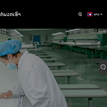
​ຕໍ່​ພວກ​ເຮົາ
ລາວ