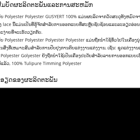
ສົມບັດຜະລິດຕະພັນແລະການສະຫມັກ
ບ Polyester Polyester GUSYERT 100% ແມ່ນຜະລິດຈາກວັດສະດຸທັງຫມົດຈາກ 
lace ນີ້ແມ່ນເປັນທີ່ຮູ້ຈັກສໍາລັບການອອກແບບທີ່ສະຫຼັບຊັບຊ້ອນແລະລະອຽດອ່ອນ, 
ລະງ່າຍທີ່ຈະເຮັດວຽກກັບ.
ບ Polyester Polyester Polyester Polyester ແມ່ນຖືກນໍາໃຊ້ທົ່ວໄປໃນເຄື່ອ
ເປັນສິ່ງທີ່ເຫມາະສົມສໍາລັບການປັບປຸງການຕົບແຕ່ງງານແຕ່ງງານ, ເຊັ່ນ: ຊຸດແຕ່ງງ
 Polyester Golyester ຍັງຖືກນໍາໃຊ້ເປັນເຄື່ອງປະດັບສໍາລັບລາຍການອອກແບບເ
ທ້ແລ້ວ, 100% Tulipure Timming Polyester
ອຽດຂອງຜະລິດຕະພັນ