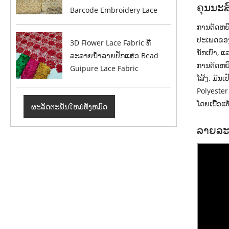
ຄຸນນະ
Barcode Embroidery Lace
ການຕັດຫຍິ
ປະເພດຂອງ 
3D Flower Lace Fabric ທີ່
ນັກເບົາ, ແ
ລະລາຍນ້ຳລາຍປັກແສ່ວ Bead
ການຕັດຫຍິ
Guipure Lace Fabric
ໂສ້ງ. ມັນ
Polyester
ໂດຍເນື້ອແ
ຜະລິດຕະພັນໃຫມ່ທັງຫມົດ
ລາຍລະ