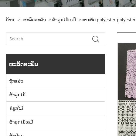
ບ້ານ
>
ຜະລິດຕະພັນ
>
ຜ້າລູກໄມ້ເຄມີ
> ການຕັດ polyester polyeste
ຜະລິດຕະພັນ
ຖັກແສ່ວ
ຜ້າລູກໄມ້
ຄໍລູກໄມ້
ຜ້າລູກໄມ້ເຄມີ
ຜ້າຝ້າຍ