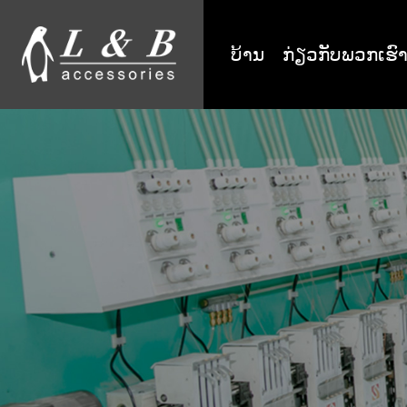
ບ້ານ
ກ່ຽວ​ກັບ​ພວກ​ເຮົ