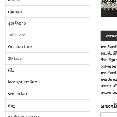
ເຊືອກຜູກ
ຊຸດເຈົ້າສາວ
Tulle Lace
ລາຍ​ລະ​
ການຕັດຫຍິ
Organza Lace
ອ່ອນນຸ້ມທ
3D Lace
ທີ່ຈະເບິ່
polyester 
ເພີ້ມ
ການຕັດຫຍິ
ກໍາແຟຊັ່ນ
lace ຊາຍແດນໂລຫະ
ສາຍແອວນີ້
ສາມາດພົບ
sequin lace
ພາລາມິ
ອື່ນໆ