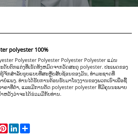
ter polyester 100%
ester Polyester Polyester Polyester Polyester ແມ່ນ
ັບຕົກແຕ່ງທີ່ເຮັດທັງຫມົດຈາກວັດສະດຸ polyester. ປະເພດຂອງ
ີ່ຮູ້ຈັກສໍາລັບຮູບແບບທີ່ສະຫຼັບສັບຊ້ອນຂອງມັນ, ທໍາມະຊາດທີ່
ບໍ່ແພງ. ທ່ານໄດ້ຮັບການຕ້ອນຮັບມາໂຮງງານຂອງພວກເຮົາເພື່ອຊື້
າຄາທີ່ຕໍ່າ, ແລະມີການຕັດ polyester polyester ທີ່ມີຄຸນນະພາບ
ົາຫວັງວ່າຈະໄດ້ຮ່ວມມືກັບທ່ານ.
hatsApp
Pinterest
LinkedIn
Share