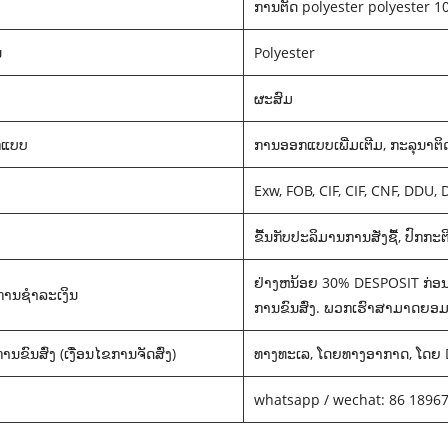
ການຕັດ polyester polyester 
ນ
Polyester
ຜະສົມ
ກແບບ
ການອອກແບບເພີ່ມເຕີມ, ກະລຸນາຕິ
Exw, FOB, CIF, CIF, CNF, DDU,
ຂື້ນກັບປະລິມານການສັ່ງຊື້, ປົກ
ຢ່າງຫນ້ອຍ 30% DESPOSIT ກ່ອນ
ຂການຊໍາລະເງິນ
ການຂົນສົ່ງ. ພວກເຮົາສາມາດຍອມ
ນຂົນສົ່ງ (ເງື່ອນໄຂການຈັດສົ່ງ)
ທາງທະເລ, ໂດຍທາງອາກາດ, ໂດຍ D
whatsapp / wechat: 86 1896