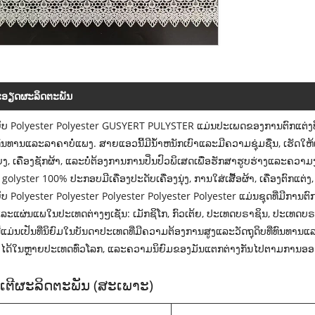
ອຽດ​ຜະ​ລິດ​ຕະ​ພັນ
ບ Polyester Polyester GUSYERT PULYSTER ແມ່ນປະເພດຂອງການຕົກແຕ່ງທີ່ສ
ີ່ທົນທານແລະລາຄາບໍ່ແພງ. ສາຍແອວນີ້ມີນ້ໍາຫນັກເບົາແລະມີຄວາມຊຸ່ມຊື່ນ, ເຮັດໃ
ງແຍງ, ເຄື່ອງຊັກຜ້າ, ແລະບໍ່ຕ້ອງການການປິ່ນປົວພິເສດເພື່ອຮັກສາຮູບຮ່າງແລະ
golyster 100% ປະກອບມີເຄື່ອງປະດັບເຄື່ອງນຸ່ງ, ການໃສ່ເສື້ອຜ້າ, ເຄື່ອງຕົກແຕ່
ບ Polyester Polyester Polyester Polyester Polyester ແມ່ນຊຸດທີ່ມີການຕົ
ແລະແຜ່ນແພໃນປະເທດຕ່າງໆເຊັ່ນ: ເມັກຊິໂກ, ກົວເຕ້ຍ, ປະເທດບຣາຊິນ, ປະເທດບຣ
ແມ່ນເປັນທີ່ນິຍົມໃນບັນດາປະເທດທີ່ມີຄວາມຕ້ອງການສູງແລະວັດຖຸດິບທີ່ທົນທານແລະທ
ໄດ້ໃນຫຼາຍປະເທດທົ່ວໂລກ, ແລະຄວາມນິຍົມຂອງມັນແຕກຕ່າງກັນໄປຕາມການ
ເຕີຜະລິດຕະພັນ (ສະເພາະ)