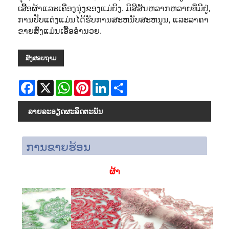
ເສື້ອຜ້າແລະເຄື່ອງນຸ່ງຂອງແມ່ຍິງ. ມີສີສັນຫລາກຫລາຍທີ່ມີຢູ່,
ການປັບແຕ່ງແມ່ນໄດ້ຮັບການສະຫນັບສະຫນູນ, ແລະລາຄາ
ຂາຍສົ່ງແມ່ນເອື້ອອໍານວຍ.
ສົ່ງສອບຖາມ
Facebook
X
WhatsApp
Pinterest
LinkedIn
Share
ລາຍ​ລະ​ອຽດ​ຜະ​ລິດ​ຕະ​ພັນ
ການຂາຍຮ້ອນ
ຜ້າ