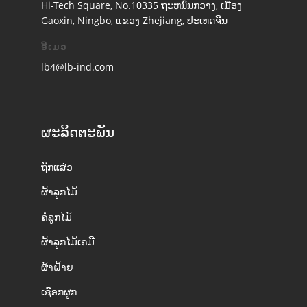
Hi-Tech Square, No.10335 ຖະຫນົນກວາງ, ເມືອງ
Gaoxin, Ningbo, ແຂວງ Zhejiang, ປະເທດຈີນ
ອີເມວ
lb4@lb-ind.com
ຜະລິດຕະພັນ
ຖັກແສ່ວ
ຜ້າລູກໄມ້
ຄໍລູກໄມ້
ຜ້າລູກໄມ້ເຄມີ
ຜ້າຝ້າຍ
ເຊືອກຜູກ