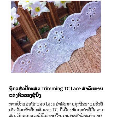
ຖັກແສ່ວປັກແສ່ວ Trimming TC Lace ສໍາລັບການ
ແຕ່ງຕົວຂອງຜູ້ຍິງ
ການປັກແສ່ວຖັກແສ່ວ Lace ສໍາລັບການນຸ່ງຖືຂອງແມ່ຍິງທີ່
ເຮັດດ້ວຍຜ້າທີ່ປະສົມຂອງ TC, ມີເຄື່ອງຫັດຖະກໍາທີ່ມີຄວາມ
ສຸກ, ມັນອ່ອນແລະມີລົມຫາຍໃຈ, ເຫມາະສໍາລັບແຕ່ງກາຍ