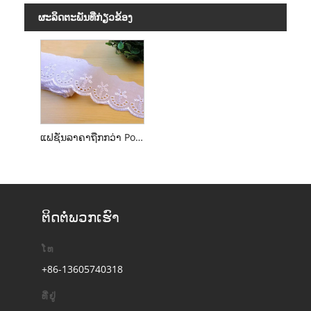
ຜະ​ລິດ​ຕະ​ພັນ​ທີ່​ກ່ຽວ​ຂ້ອງ
ແຟຊັ່ນລາຄາຖືກກວ່າ Polyester ສີຂາວ Bridal TC Lace Tim, ການຕັດຫຍິບ TC Lace
ຕິດ​ຕໍ່​ພວກ​ເຮົາ
ໂທ
+86-13605740318
ທີ່ຢູ່