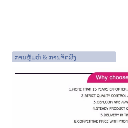
ການຫຸ້ມຫໍ່ & ການຈັດສົ່ງ