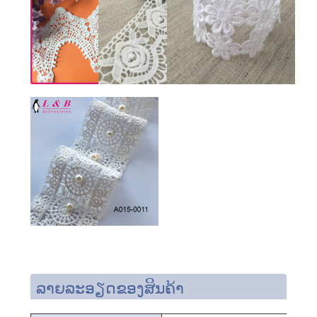
ລາຍລະອຽດຂອງສິນຄ້າ