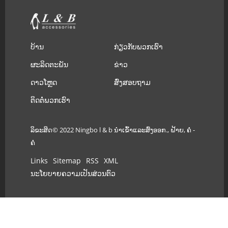
ບ້ານ
ກ່ຽວ​ກັບ​ພວກ​ເຮົາ
ຜະລິດຕະພັນ
ຂ່າວ
ດາວໂຫຼດ
ສົ່ງສອບຖາມ
ຕິດ​ຕໍ່​ພວກ​ເຮົາ
ລິຂະສິດ© 2022 Ningbo l & b ນໍາເຂົ້າແລະສົ່ງອອກ., ຝ້າຍ, ຄໍ -
ຄໍ
Links
Sitemap
RSS
XML
ນະໂຍບາຍຄວາມເປັນສ່ວນຕົວ