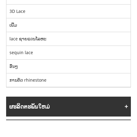
3D Lace
ເພີ້ມ
lace ຊາຍແດນໂລຫະ
sequin lace
ອື່ນໆ
ການຕັດ rhinestone
ຜະລິດຕະພັນໃຫມ່