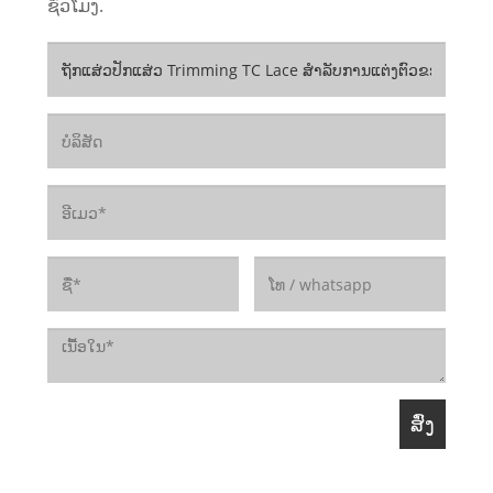
ຊົ່ວໂມງ.