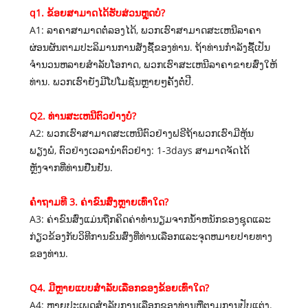
q1. ຂ້ອຍສາມາດໄດ້ຮັບສ່ວນຫຼຸດບໍ?
A1: ລາຄາສາມາດຕໍ່ລອງໄດ້, ພວກເຮົາສາມາດສະເຫນີລາຄາ
ຜ່ອນຜັນຕາມປະລິມານການສັ່ງຊື້ຂອງທ່ານ. ຖ້າທ່ານກໍາລັງຊື້ເປັນ
ຈໍານວນຫລາຍສໍາລັບໂອກາດ, ພວກເຮົາສະເຫນີລາຄາຂາຍສົ່ງໃຫ້
ທ່ານ. ພວກເຮົາຍັງມີໂປໂມຊັ່ນຫຼາຍໆຄັ້ງຕໍ່ປີ.
Q2. ທ່ານສະເຫນີຕົວຢ່າງບໍ?
A2: ພວກເຮົາສາມາດສະເຫນີຕົວຢ່າງຟຣີຖ້າພວກເຮົາມີຫຸ້ນ
ພຽງພໍ, ຕົວຢ່າງເວລານໍາຕົວຢ່າງ: 1-3days ສາມາດຈັດໄດ້
ຫຼັງຈາກທີ່ທ່ານຢືນຢັນ.
ຄໍາຖາມທີ 3. ຄ່າຂົນສົ່ງຫຼາຍເທົ່າໃດ?
A3: ຄ່າຂົນສົ່ງແມ່ນຖືກຄິດຄ່າທໍານຽມຈາກນ້ໍາຫນັກຂອງຊຸດແລະ
ກ່ຽວຂ້ອງກັບວິທີການຂົນສົ່ງທີ່ທ່ານເລືອກແລະຈຸດຫມາຍປາຍທາງ
ຂອງທ່ານ.
Q4. ມີຫຼາຍແບບສໍາລັບເລືອກຂອງຂ້ອຍເທົ່າໃດ?
A4: ຫຼາຍປະເພດສໍາລັບການເລືອກຂອງທ່ານຫຼືຕາມການປັບແຕ່ງ.