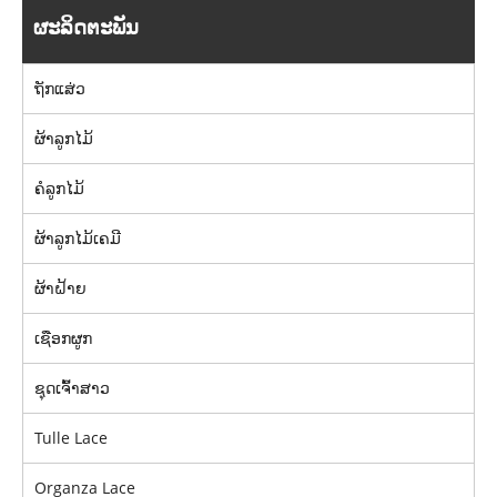
ຜະລິດຕະພັນ
ຖັກແສ່ວ
ຜ້າລູກໄມ້
ຄໍລູກໄມ້
ຜ້າລູກໄມ້ເຄມີ
ຜ້າຝ້າຍ
ເຊືອກຜູກ
ຊຸດເຈົ້າສາວ
Tulle Lace
Organza Lace