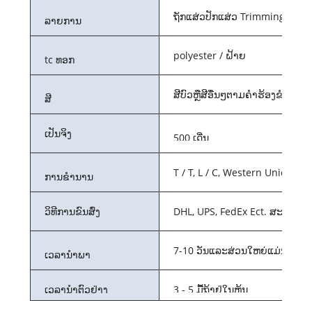
ຖັກແສ່ວປັກແສ່ວ Trimming TC Lac
ລາຍການ
polyester / ຝ້າຍ
tc ທອກ
ສີບົວຫຼືສີອື່ນໆຕາມຄໍາຮ້ອງຂໍຂອງທ່
ສີ
ເປັນຈິງ
500 ເດີ່ນ
T / T, L / C, Western Union, Pa
ການຊໍານານ
ວິທີການຂົນສົ່ງ
DHL, UPS, FedEx Ect. ສະແດງ 
7-10 ວັນແລະສ່ວນໃຫຍ່ແມ່ນອີງຕ
ເວລານໍາພາ
ເວລານໍາຕົວຢ່າງ
3 - 5 ມື້ຖ້າຢູ່ໃນຫຸ້ນ