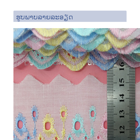
ຮູບພາບລາຍລະອຽດ