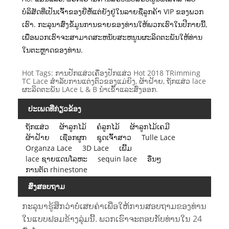
ບໍລິສັດທີ່ເປັນເຈົ້າຂອງຍີ່ຫໍ້ແຕ່ຍັງຢູ່ໃນລາຍຊື່ລູກຄ້າ VIP ຂອງພວກ
ເຮົາ. ກະລຸນາສົ່ງຂໍ້ມູນການຂາຍຂອງທ່ານໃຫ້ພວກເຮົາໃນປີກາຍນີ້,
ເພື່ອພວກເຮົາຈະສາມາດສະຫນັບສະຫນູນຜະລິດຕະພັນໃຫ້ທ່ານ
ໃນຕະຫຼາດຂອງທ່ານ.
Hot Tags: ການປັກແສ່ວເຄື່ອງປັກແສ່ວ Hot 2018 TRimming
TC Lace ສໍາລັບການແຕ່ງຕົວຂອງແມ່ຍິງ, ຜ້າຝ້າຍ, ຖັກແສ່ວ lace
ຜະລິດຕະພັນ LAce L & B ນໍາເຂົ້າແລະສົ່ງອອກ.
ປະເພດທີ່ກ່ຽວຂ້ອງ
ຖັກແສ່ວ
ຜ້າລູກໄມ້
ຄໍລູກໄມ້
ຜ້າລູກໄມ້ເຄມີ
ຜ້າຝ້າຍ
ເຊືອກຜູກ
ຊຸດເຈົ້າສາວ
Tulle Lace
Organza Lace
3D Lace
ເພີ້ມ
lace ຊາຍແດນໂລຫະ
sequin lace
ອື່ນໆ
ການຕັດ rhinestone
ສົ່ງສອບຖາມ
ກະລຸນາຮູ້ສຶກວ່າບໍ່ເສຍຄ່າເພື່ອໃຫ້ການສອບຖາມຂອງທ່ານ
ໃນແບບຟອມຂ້າງລຸ່ມນີ້. ພວກເຮົາຈະຕອບກັບທ່ານໃນ 24