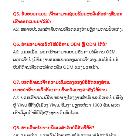
Q5. ຂ້ອຍອອກແບບ, ເຈົ້າສາມາດຊ່ວຍຂ້ອຍຜະລິດຕົວຢ່າງທີ່ພວກ
ເຮົາອອກແບບມາໄດ້ບໍ?
A5: ຫລາຍປະເພດສໍາລັບການເລືອກຂອງທ່ານຫຼືຕາມການປັບແຕ່ງ.
Q6. ທ່ານສາມາດເຮັດໃຫ້ບໍລິການ OEM ຫຼື ODM ໄດ້ບໍ?
A6: ແມ່ນແລ້ວ. ພວກເຮົາສາມາດຍອມຮັບການບໍລິການ OEM.
ພວກເຮົາຍັງມີທີມງານອອກແບບຂອງພວກເຮົາເອງ. ສະນັ້ນມັນກໍ່
ຍິນດີທີ່ຈະເລືອກຜະລິດຕະພັນ ODM ຂອງພວກເຮົາ.
Q7. ບອກຂ້າພະເຈົ້າຄວາມເຂັ້ມແຂງຂອງບໍລິສັດຂອງທ່ານ,
ເພາະວ່າຂ້າພະເຈົ້າຕ້ອງການທີ່ຈະຈັດວາງຄໍາສັ່ງໃຫ້ທ່ານ.
A7: ພວກເຮົາຮ່ວມມືກັບຫລາຍໆໂຮງງານສໍາລັບຜະລິດຕະພັນນີ້ຕັ້ງ
ຢູ່ Yiwu ທີ່ຕັ້ງຢູ່ເມືອງ Yiwu, ທີມງານຫຼາຍກ່ວາ 1000 ຄົນ, ພວກ
ເຮົາມີລູກຄ້າທີ່ມີຊື່ສຽງຫຼາຍຄົນທົ່ວໂລກ.
Q8. ທ່ານມີນະໂຍບາຍພິເສດສໍາລັບບໍລິສັດຍີ່ຫໍ້ບໍ?
A8: ແມ່ນແລ້ວ, ພວກເຮົາມີການສະຫນັບສະຫນູນພິເສດສໍາລັບ