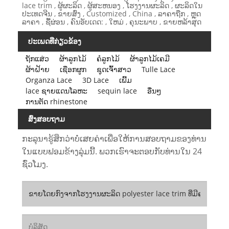
lace trim , ຜູ້ຜະລິດ , ຜູ້ສະຫນອງ , ໂຮງງານຜະລິດ , ຜະລິດໃນ
ປະເທດຈີນ , ຂາຍສົ່ງ , Customized , China , ລາຄາຖືກ , ຫຼຸດ
ລາຄາ , ຊື້ຜ່ອນ , ຄົນອັບເດດ: , ໃຫມ່ , ຄຸນະພາບ , ຂາຍຫລ້າສຸດ
ປະເພດທີ່ກ່ຽວຂ້ອງ
ຖັກແສ່ວ
ຜ້າລູກໄມ້
ຄໍລູກໄມ້
ຜ້າລູກໄມ້ເຄມີ
ຜ້າຝ້າຍ
ເຊືອກຜູກ
ຊຸດເຈົ້າສາວ
Tulle Lace
Organza Lace
3D Lace
ເພີ້ມ
lace ຊາຍແດນໂລຫະ
sequin lace
ອື່ນໆ
ການຕັດ rhinestone
ສົ່ງສອບຖາມ
ກະລຸນາຮູ້ສຶກວ່າບໍ່ເສຍຄ່າເພື່ອໃຫ້ການສອບຖາມຂອງທ່ານ
ໃນແບບຟອມຂ້າງລຸ່ມນີ້. ພວກເຮົາຈະຕອບກັບທ່ານໃນ 24
ຊົ່ວໂມງ.