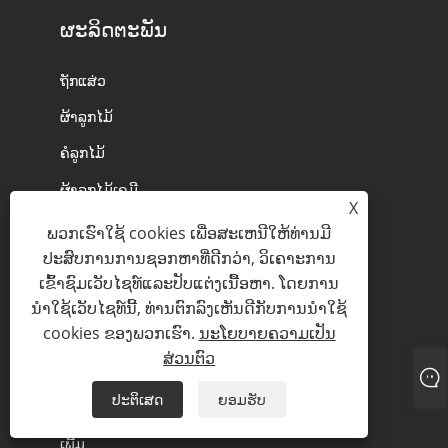
ຜະລິດຕະພັນ
ຖັກແສ່ວ
ຜ້າລູກໄມ້
ຄໍລູກໄມ້
ຜ້າລູກໄມ້ເຄມີ
X
ຜ້າຝ້າຍ
ພວກເຮົາໃຊ້ cookies ເພື່ອສະເຫນີໃຫ້ທ່ານມີ
ປະສົບການການຊອກຫາທີ່ດີກວ່າ, ວິເຄາະການ
ເຊືອກຜູກ
ເຂົ້າຊົມເວັບໄຊທ໌ແລະປັບແຕ່ງເນື້ອຫາ. ໂດຍການ
ຊຸດເຈົ້າສາວ
ນໍາໃຊ້ເວັບໄຊທ໌ນີ້, ທ່ານຕົກລົງເຫັນດີກັບການນໍາໃຊ້
cookies ຂອງພວກເຮົາ.
ນະໂຍບາຍຄວາມເປັນ
Tulle Lace
ສ່ວນຕົວ
Organza Lace
ປະຕິເສດ
ຍອມຮັບ
3D Lace
ເພີ້ມ