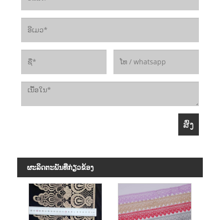
ຜະ​ລິດ​ຕະ​ພັນ​ທີ່​ກ່ຽວ​ຂ້ອງ