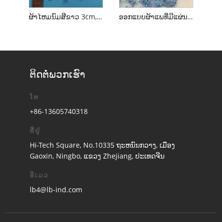
ຜ້າໄຫມນົມສີຂາວ 3cm, polyester ນ້ໍາ soluble embroidery lace trim
ອອກແບບຜ້າແພທີ່ມີແຜ່ນແພທີ່ມີແຜ່ນແພ 3D ທີ່ມີຄຸນນະພາບສູງ 3D ອອກແບບຜ້າແພທີ່ມີແຜ່ນແພ 3D ທີ່ມີຄຸນນະພາບສູງ.
ຕິດ​ຕໍ່​ພວກ​ເຮົາ
ໂທ
+86-13605740318
ທີ່ຢູ່
Hi-Tech Square, No.10335 ຖະຫນົນກວາງ, ເມືອງ
Gaoxin, Ningbo, ແຂວງ Zhejiang, ປະເທດຈີນ
ອີເມວ
lb4@lb-ind.com