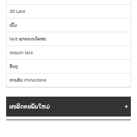
3D Lace
ເພີ້ມ
lace ຊາຍແດນໂລຫະ
sequin lace
ອື່ນໆ
ການຕັດ rhinestone
ຜະລິດຕະພັນໃຫມ່