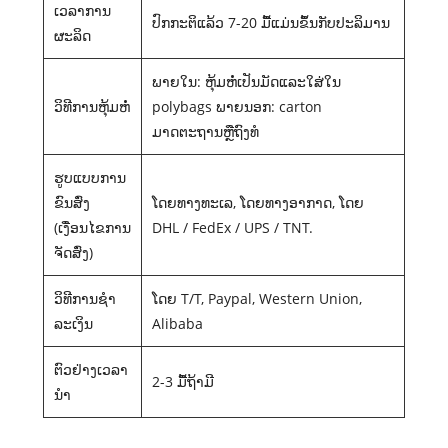
ເວລາການ
ປົກກະຕິແລ້ວ 7-20 ມື້ແມ່ນຂຶ້ນກັບປະລິມານ
ຜະລິດ
ພາຍໃນ: ຫຸ້ມຫໍ່ເປັນມັດແລະໃສ່ໃນ
ວິທີການຫຸ້ມຫໍ່
polybags ພາຍນອກ: carton
ມາດຕະຖານຫຼືຖົງທໍ
ຮູບແບບການ
ຂົນສົ່ງ
ໂດຍທາງທະເລ, ໂດຍທາງອາກາດ, ໂດຍ
(ເງື່ອນໄຂການ
DHL / FedEx / UPS / TNT.
ຈັດສົ່ງ)
ວິທີການຊໍາ
ໂດຍ T/T, Paypal, Western Union,
ລະເງິນ
Alibaba
ຕົວຢ່າງເວລາ
2-3 ມື້ຖ້າມີ
ນໍາ