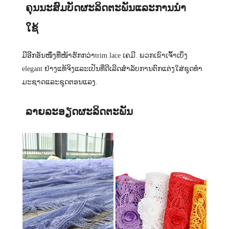
ຄຸນ​ນະ​ສົມ​ບັດ​ຜະ​ລິດ​ຕະ​ພັນ​ແລະ​ການ​ນໍາ​
ໃຊ້​
ມີອີກອັນໜຶ່ງທີ່ໜ້າຮັກກວ່າ
trim lace ເຄມີ
. ພວກ​ເຂົາ​ເຈົ້າ​ເບິ່ງ
elegant ຢ່າງ​ແທ້​ຈິງ​ແລະ​ເປັນ​ທີ່​ດີ​ເລີດ​ສໍາ​ລັບ​ການ​ຕົກ​ແຕ່ງ​ໃສ່​ຊຸດ​ທໍາ​
ມະ​ຊາດ​ແລະ​ຊຸດ​ຕອນ​ແລງ​.
ລາຍລະອຽດຜະລິດຕະພັນ