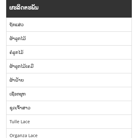
ຜະລິດຕະພັນ
ຖັກແສ່ວ
ຜ້າລູກໄມ້
ຄໍລູກໄມ້
ຜ້າລູກໄມ້ເຄມີ
ຜ້າຝ້າຍ
ເຊືອກຜູກ
ຊຸດເຈົ້າສາວ
Tulle Lace
Organza Lace