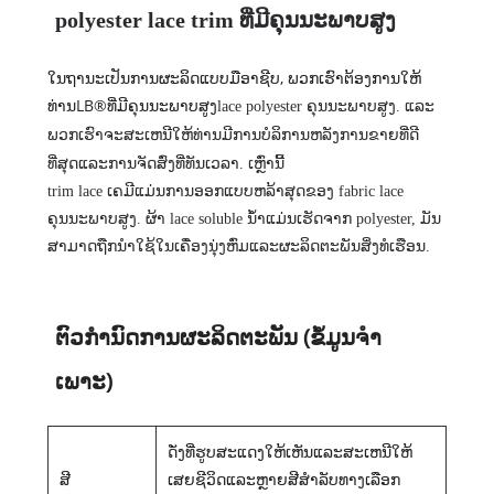
polyester lace trim ທີ່ມີຄຸນນະພາບສູງ
ໃນຖານະເປັນການຜະລິດແບບມືອາຊີບ, ພວກເຮົາຕ້ອງການໃຫ້
ທ່ານLB®ທີ່ມີຄຸນນະພາບສູງ
lace polyester ຄຸນນະພາບສູງ
. ແລະ
ພວກເຮົາຈະສະເຫນີໃຫ້ທ່ານມີການບໍລິການຫລັງການຂາຍທີ່ດີ
ທີ່ສຸດແລະການຈັດສົ່ງທີ່ທັນເວລາ. ເຫຼົ່ານີ້
trim lace ເຄມີ
ແມ່ນການອອກແບບຫລ້າສຸດຂອງ fabric lace
ຄຸນນະພາບສູງ. ຜ້າ lace soluble ນ້ໍາແມ່ນເຮັດຈາກ polyester, ມັນ
ສາມາດຖືກນໍາໃຊ້ໃນເຄື່ອງນຸ່ງຫົ່ມແລະຜະລິດຕະພັນສິ່ງທໍເຮືອນ.
ຕົວກໍານົດການຜະລິດຕະພັນ (ຂໍ້ມູນຈໍາ
ເພາະ)
ດັ່ງ​ທີ່​ຮູບ​ສະ​ແດງ​ໃຫ້​ເຫັນ​ແລະ​ສະ​ເຫນີ​ໃຫ້​
ສີ
ເສຍ​ຊີ​ວິດ​ແລະ​ຫຼາຍ​ສີ​ສໍາ​ລັບ​ທາງ​ເລືອກ