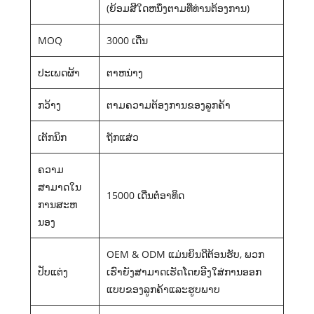
(ຍ້ອມ​ສີ​ໃດ​ຫນຶ່ງ​ຕາມ​ທີ່​ທ່ານ​ຕ້ອງ​ການ​)
MOQ
3000 ເດີ່ນ
ປະເພດຜ້າ
ຕາຫນ່າງ
ກວ້າງ
ຕາມ​ຄວາມ​ຕ້ອງ​ການ​ຂອງ​ລູກ​ຄ້າ​
ເຕັກນິກ
ຖັກແສ່ວ
ຄວາມ
ສາມາດໃນ
15000 ເດີ່ນຕໍ່ອາທິດ
ການສະຫ
ນອງ
OEM & ODM ແມ່ນຍິນດີຕ້ອນຮັບ, ພວກ
ປັບແຕ່ງ
ເຮົາຍັງສາມາດເຮັດໂດຍອີງໃສ່ການອອກ
ແບບຂອງລູກຄ້າແລະຮູບພາບ