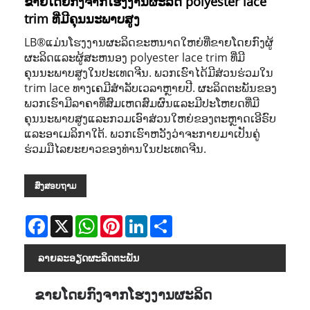
ຂາຍໂດຍກົງຈາກໂຮງງານຜະລິດ polyester lace
trim ທີ່ມີຄຸນນະພາບສູງ
LB®ແມ່ນໂຮງງານຜະລິດຂະຫນາດໃຫຍ່ທີ່ຂາຍໂດຍກົງຜູ້
ຜະລິດແລະຜູ້ສະຫນອງ polyester lace trim ທີ່ມີ
ຄຸນນະພາບສູງໃນປະເທດຈີນ. ພວກ​ເຮົາ​ໄດ້​ມີ​ສ່ວນ​ຮ່ວມ​ໃນ
trim lace ທາງ​ເຄ​ມີ​ສໍາ​ລັບ​ເວ​ລາ​ຫຼາຍ​ປີ​. ຜະລິດຕະພັນຂອງ
ພວກເຮົາມີລາຄາທີ່ສົມເຫດສົມຜົນແລະມີປະໂຫຍດທີ່ມີ
ຄຸນນະພາບສູງແລະກວມເອົາສ່ວນໃຫຍ່ຂອງຕະຫຼາດເອີຣົບ
ແລະອາເມລິກາໃຕ້. ພວກເຮົາຫວັງວ່າຈະກາຍມາເປັນຄູ່
ຮ່ວມມືໄລຍະຍາວຂອງທ່ານໃນປະເທດຈີນ.
ສົ່ງສອບຖາມ
Facebook
X
WhatsApp
Pinterest
LinkedIn
Share
ລາຍ​ລະ​ອຽດ​ຜະ​ລິດ​ຕະ​ພັນ
ຂາຍໂດຍກົງຈາກໂຮງງານຜະລິດ