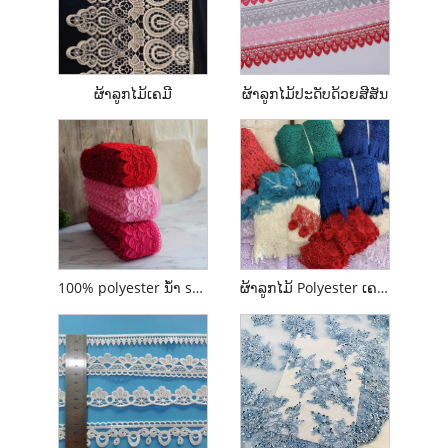
ຜ້າລູກໄມ້ເຄມີ
ຜ້າລູກໄມ້ປະດັບດ້ວຍສີສັນ
100% polyester ນ້ໍາ soluble ສີຝຣັ່ງ embroidery Guipure Lace
ຜ້າລູກໄມ້ Polyester ເຄມີທີ່ລະລາຍໃນນ້ໍາ