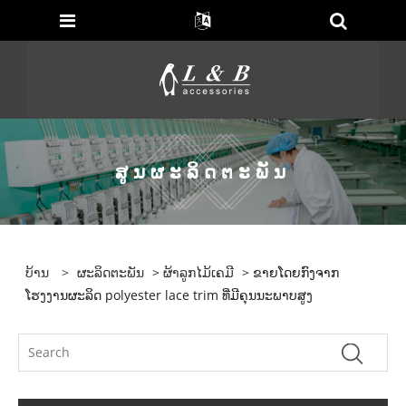
ສູນຜະລິດຕະພັນ
ບ້ານ
>
ຜະລິດຕະພັນ
>
ຜ້າລູກໄມ້ເຄມີ
> ຂາຍໂດຍກົງຈາກ
ໂຮງງານຜະລິດ polyester lace trim ທີ່ມີຄຸນນະພາບສູງ