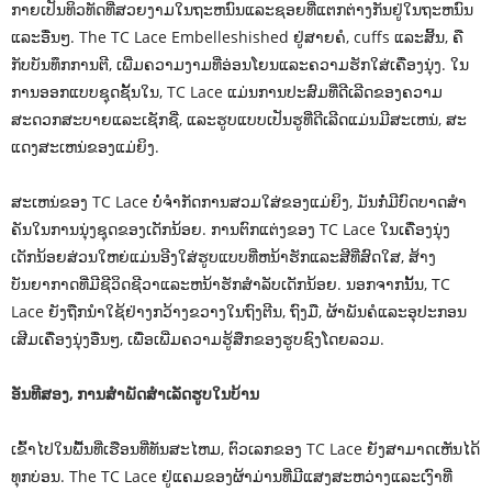
ກາຍເປັນທິວທັດທີ່ສວຍງາມໃນຖະຫນົນແລະຊອຍທີ່ແຕກຕ່າງກັນຢູ່ໃນຖະຫນົນ
ແລະອື່ນໆ. The TC Lace Embelleshished ຢູ່ສາຍຄໍ, cuffs ແລະສິ້ນ, ຄື
ກັບບັນທຶກການຕີ, ເພີ່ມຄວາມງາມທີ່ອ່ອນໂຍນແລະຄວາມຮັກໃສ່ເຄື່ອງນຸ່ງ. ໃນ
ການອອກແບບຊຸດຊັ້ນໃນ, TC Lace ແມ່ນການປະສົມທີ່ດີເລີດຂອງຄວາມ
ສະດວກສະບາຍແລະເຊັກຊີ່, ແລະຮູບແບບເປັນຮູທີ່ດີເລີດແມ່ນມີສະເຫນ່, ສະ
ແດງສະເຫນ່ຂອງແມ່ຍິງ.
ສະເຫນ່ຂອງ TC Lace ບໍ່ຈໍາກັດການສວມໃສ່ຂອງແມ່ຍິງ, ມັນກໍ່ມີບົດບາດສໍາ
ຄັນໃນການນຸ່ງຊຸດຂອງເດັກນ້ອຍ. ການຕົກແຕ່ງຂອງ TC Lace ໃນເຄື່ອງນຸ່ງ
ເດັກນ້ອຍສ່ວນໃຫຍ່ແມ່ນອີງໃສ່ຮູບແບບທີ່ຫນ້າຮັກແລະສີທີ່ສົດໃສ, ສ້າງ
ບັນຍາກາດທີ່ມີຊີວິດຊີວາແລະຫນ້າຮັກສໍາລັບເດັກນ້ອຍ. ນອກຈາກນັ້ນ, TC
Lace ຍັງຖືກນໍາໃຊ້ຢ່າງກວ້າງຂວາງໃນຖົງຕີນ, ຖົງມື, ຜ້າພັນຄໍແລະອຸປະກອນ
ເສີມເຄື່ອງນຸ່ງອື່ນໆ, ເພື່ອເພີ່ມຄວາມຮູ້ສຶກຂອງຮູບຊົງໂດຍລວມ.
ອັນທີສອງ, ການສໍາພັດສໍາເລັດຮູບໃນບ້ານ
ເຂົ້າໄປໃນພື້ນທີ່ເຮືອນທີ່ທັນສະໄຫມ, ຕົວເລກຂອງ TC Lace ຍັງສາມາດເຫັນໄດ້
ທຸກບ່ອນ. The TC Lace ຢູ່ແຄມຂອງຜ້າມ່ານທີ່ມີແສງສະຫວ່າງແລະເງົາທີ່