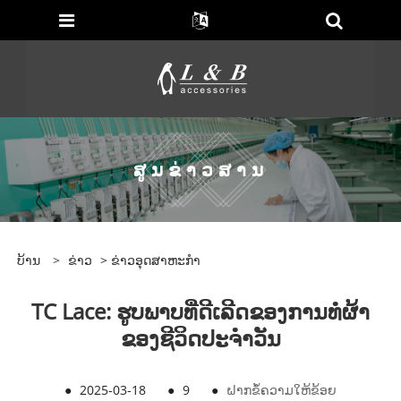
ສູນຂ່າວສານ
ບ້ານ
>
ຂ່າວ
>
ຂ່າວອຸດສາຫະກໍາ
TC Lace: ຮູບພາບທີ່ດີເລີດຂອງການທໍຜ້າ
ຂອງຊີວິດປະຈໍາວັນ
●
2025-03-18
●
9
●
ຝາກຂໍ້ຄວາມໃຫ້ຂ້ອຍ