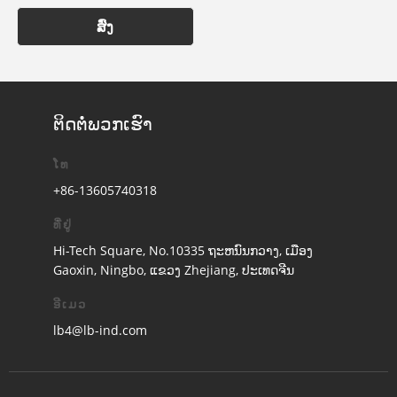
ສົ່ງ
ຕິດ​ຕໍ່​ພວກ​ເຮົາ
ໂທ
+86-13605740318
ທີ່ຢູ່
Hi-Tech Square, No.10335 ຖະຫນົນກວາງ, ເມືອງ
Gaoxin, Ningbo, ແຂວງ Zhejiang, ປະເທດຈີນ
ອີເມວ
lb4@lb-ind.com