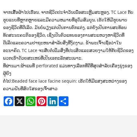
ຈາກເສື້ອຜ້າໄປເຮືອນ, ຈາກຊີວິດປະຈໍາວັນເພື່ອສະເຫຼີມສະຫຼອງ, TC Lace ກັບ
ຮູບແບບທີ່ຫຼາກຫຼາຍແລະມີຄວາມຫມາຍທີ່ອຸດົມສົມບູນ, ເຮັດໃຫ້ມີຮູບພາບ
ຂອງຊີວິດທີ່ດີເລີດ. ມັນບໍ່ພຽງແຕ່ເປັນການຕົກແຕ່ງ, ແຕ່ຍັງເປັນການສະທ້ອນ
ທັດສະນະຄະຕິຂອງຊີວິດ, ເຊິ່ງເປັນຕົວແທນຂອງການສະແຫວງຫາຊີວິດທີ່
ດີເລີດແລະຄວາມປາຖະຫນາສໍາລັບສິ່ງທີ່ງົດງາມ. ຂ້າພະເຈົ້າເຊື່ອວ່າໃນ
ອະນາຄົດ, TC Lace ຈະສືບຕໍ່ເພີ່ມສິ່ງທີ່ປະເສີດແລະສວຍງາມໃຫ້ກັບຊີວິດຂອງ
ພວກເຮົາດ້ວຍສະເຫນ່ທີ່ເປັນເອກະລັກສະເພາະ.
ທີ່ຜ່ານມາ:
ຜ້າແພທີ່ perforated ແມ່ນທາງເລືອກທີ່ດີທີ່ສຸດສໍາລັບເຄື່ອງນຸ່ງຂອງ
ຜູ້ຍິງ
ຕໍ່ໄປ:
Beaded face lace facine sequin: ເຮັດໃຫ້ມີແສງສະຫວ່າງຂອງ
ຄວາມຝັນທີ່ສົດໃສຂອງເຈົ້າສາວ
Facebook
X
WhatsApp
Pinterest
LinkedIn
Share