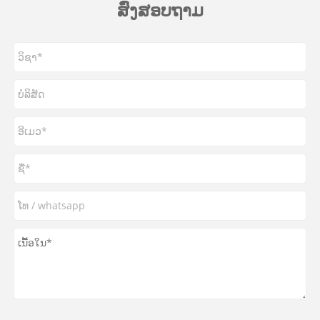
ສົ່ງສອບຖາມ