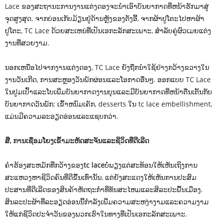
Lace ຂອງສະຖານະການງານແຕ່ງດອງຈະນໍາເອົາບັນຍາກາດທີ່ຫນ້າຮັກມາສູ່
ຈຸດສູງສຸດ. ຈາກບ່ອນເກັບມ້ຽນຢູ່ດ້ານຫຼັງຂອງຕັ່ງອີ້, ຈາກຜ້າປູໂຕະໄປຫາຜ້າ
ປູໂຕະ, TC Lace ດ້ວຍສະເຫນ່ທີ່ເປັນເອກະລັກສະເພາະ, ສໍາລັບຄູ່ຜົວເມຍແຕ່ງ
ງານທີ່ສວຍງາມ.
ນອກເຫນືອໄປຈາກງານແຕ່ງດອງ, TC Lace ຍັງຖືກນໍາໃຊ້ຢ່າງກວ້າງຂວາງໃນ
ງານວັນເກີດ, ການສະຫຼອງວັນພັກຜ່ອນແລະໂອກາດອື່ນໆ. ອອກແບບ TC Lace
ໃນປູມເປົ້າແລະໂບເພີ່ມບັນຍາກາດງານບຸນແລະມີບັນຍາກາດທີ່ຫນ້າຕື່ນເຕັ້ນກັບ
ບັນຍາກາດວັນພັກ; ເຂົ້າຫນົມເຄັກ, desserts ໃນ tc lace embellishment,
ແມ່ນມີຄວາມລະອຽດອ່ອນແລະແຊບກວ່າ.
ສີ່, ການເຊື່ອມໂຍງເຂົ້າມະຫັດສະຈັນແລະຊີວິດທີ່ດີເລີດ
ຄໍາຮ້ອງສະຫມັກທີ່ກວ້າງຂອງ
tc lace
ບໍ່ພຽງແຕ່ສະທ້ອນໃຫ້ເຫັນເຖິງການ
ສະແຫວງຫາຊີວິດຄົນທີ່ດີຂື້ນເທົ່ານັ້ນ, ແຕ່ຍັງສະແດງໃຫ້ເຫັນການປະສົມ
ປະສານທີ່ດີເລີດຂອງສິນຄ້າຫັດຖະກໍາທີ່ທັນສະໄຫມແລະສິລະປະພື້ນເມືອງ.
ສິນລະປະຜ້າທີ່ລະອຽດອ່ອນນີ້ກໍາລັງເພີ່ມຄວາມສະຫງ່າງາມແລະຄວາມງາມ
ໃຫ້ແກ່ຊີວິດປະຈໍາວັນຂອງພວກເຮົາໃນທາງທີ່ເປັນເອກະລັກສະເພາະ.