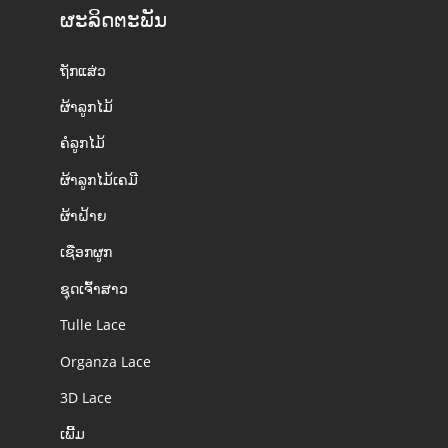
ຜະລິດຕະພັນ
ຖັກແສ່ວ
ຜ້າລູກໄມ້
ຄໍລູກໄມ້
ຜ້າລູກໄມ້ເຄມີ
ຜ້າຝ້າຍ
ເຊືອກຜູກ
ຊຸດເຈົ້າສາວ
Tulle Lace
Organza Lace
3D Lace
ເພີ້ມ