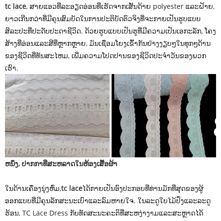
tc lace
, ສາຍແອວທີ່ລະອຽດອ່ອນທີ່ເຮັດຈາກເສັ້ນດ້າຍ polyester ແລະຝ້າຍ,
ຍາວເກີນກວ່າທີ່ມີຄຸນສົມບັດໃນການປະຕິບັດຕົວຈິງທີ່ຈະກາຍເປັນຮູບແບບ
ສິລະປະທີ່ປະດັບປະດາຊີວິດ. ດ້ວຍຮູບແບບເປັນຮູທີ່ມີຄວາມເປັນເອກະລັກ, ໂຄງ
ສ້າງທີ່ອ່ອນແລະສີທີ່ຫຼາກຫຼາຍ, ມັນເຊື່ອມໂຍງເຂົ້າກັນຢ່າງງຽບໆໃນທຸກໆດ້ານ
ຂອງຊີວິດທີ່ທັນສະໄຫມ, ເພີ່ມຄວາມໂປດປານຂອງຊີວິດປະຈໍາວັນຂອງພວກ
ເຮົາ.
ຫນຶ່ງ, ປາກກາທີ່ສະຫລາດໃນຫ້ອງເສື້ອຜ້າ
ໃນດ້ານເຄື່ອງນຸ່ງຫົ່ມ,
tc lace
ໄດ້ກາຍເປັນອົງປະກອບທີ່ທ່ານມັກທີ່ສຸດຂອງຜູ້
ອອກແບບທີ່ມີຄຸນລັກສະນະເບົາແລະລົມຫາຍໃຈ. ໃນລະດູໃບໄມ້ປົ່ງແລະລະດູ
ຮ້ອນ, TC Lace Dress ກັບທັດສະນະຄະຕິທີ່ສະຫງ່າງາມແລະສະຫຼາດໄດ້