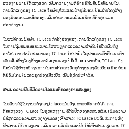
ສວຍງາມພາຍໃຕ້ແສງແດດ, ເພີ່ມຄວາມງາມທີ່ຄ້າຍຄືກັນກັບພື້ນທີ່ພາຍໃນ.
ການຕົກແຕ່ງຂອງ TC Lace ໃນຜ້າປູໂຕະແລະຜ້າປູທີ່ນອນ, ພ້ອມກັບໂຄງສ້າງ
ຂອງມັນອ່ອນແລະສີອ່ອນໆ, ເພີ່ມສະພາບແວດລ້ອມເຮືອນທີ່ອົບອຸ່ນແລະ
ສະຫງ່າງາມ.
ໃນຜະລິດຕະພັນຜ້າ, TC Lace ກໍາລັງສ່ອງແສງ. ການຕົກແຕ່ງຂອງ TC Lace
ໃນການຖິ້ມຫມອນແລະເບາະໃສ່ສະຫຼາດແລະຄວາມສໍາຄັນໃຫ້ກັບພື້ນທີ່ຢູ່
ອາໄສ; ການປະດັບປະດາຂອງ TC Lace ໃສ່ຝາປິດໂຊຟາແລະເກົ້າອີ້ກວມເອົາ
ເພື່ອເສີມສ້າງໂຄງສ້າງແລະລົດຊາດຂອງເຟີນີເຈີ. ນອກຈາກນັ້ນ, TC Lace ຍັງ
ຖືກນໍາໃຊ້ຢ່າງກວ້າງຂວາງໃນການຕົກແຕ່ງວັດຖຸຕ່າງໆຂອງຄົວເຮືອນເຊັ່ນ: ບ່ອນ
ທີ່ມີຮົ່ມໂຄມໄຟແລະຊຸດປ່ອງເນື້ອເຍື່ອ, ເພີ່ມຊີວິດປະຈໍາວັນ.
ສາມ, ຄວາມຝັນທີ່ມີຄວາມໂລແມນຕິກຂອງການສະຫຼອງ
ໃນເຄື່ອງໃຊ້ໃນງານແຕ່ງດອງ,
tc lace
ແມ່ນອົງປະກອບທີ່ຂາດບໍ່ໄດ້. ການ
ຕົກແຕ່ງຂອງ TC Lace ໃນຊຸດແຕ່ງງານ, ຄືກັບປີກຂອງທູດສະຫວັນ, ເພີ່ມຄວາມ
ບໍລິສຸດແລະຄວາມສະຫງ່າງາມຂອງເຈົ້າສາວ; TC Laace ປະດັບປະດາຢູ່ເທິງ
ຜ້າມ່ານ, ຄືກັບດວງດາວ, ເພີ່ມຄວາມລຶກລັບແລະຝັນໃຫ້ເຈົ້າສາວ. ຮູບແບບ TC