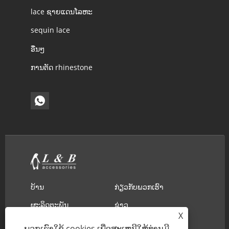
lace ຊາຍແດນໂລຫະ
sequin lace
ອື່ນໆ
ການຕັດ rhinestone
ບ້ານ
ກ່ຽວ​ກັບ​ພວກ​ເຮົາ
ຜະລິດຕະພັນ
ຂ່າວ
X
ດາວໂຫຼດ
ສົ່ງສອບຖາມ
ພວກເຮົາໃຊ້ cookies ເພື່ອສະເຫນີໃຫ້ທ່ານມີ