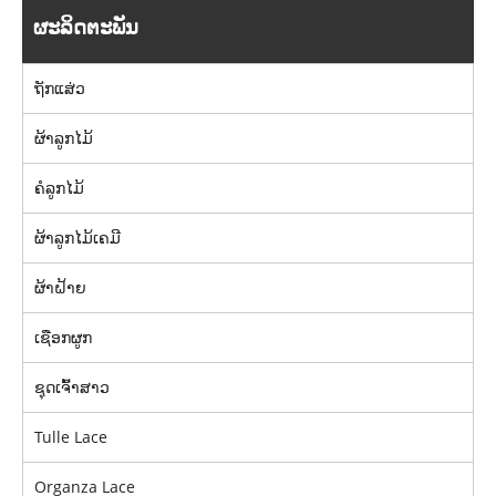
ຜະລິດຕະພັນ
ຖັກແສ່ວ
ຜ້າລູກໄມ້
ຄໍລູກໄມ້
ຜ້າລູກໄມ້ເຄມີ
ຜ້າຝ້າຍ
ເຊືອກຜູກ
ຊຸດເຈົ້າສາວ
Tulle Lace
Organza Lace