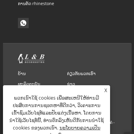
ການຕັດ rhinestone
ບ້ານ
ກ່ຽວ​ກັບ​ພວກ​ເຮົາ
ຜະລິດຕະພັນ
ຂ່າວ
X
ດາວໂຫຼດ
ສົ່ງສອບຖາມ
ພວກເຮົາໃຊ້ cookies ເພື່ອສະເຫນີໃຫ້ທ່ານມີ
ປະສົບການການຊອກຫາທີ່ດີກວ່າ, ວິເຄາະການ
ຕິດ​ຕໍ່​ພວກ​ເຮົາ
ເຂົ້າຊົມເວັບໄຊທ໌ແລະປັບແຕ່ງເນື້ອຫາ. ໂດຍການ
ນໍາໃຊ້ເວັບໄຊທ໌ນີ້, ທ່ານຕົກລົງເຫັນດີກັບການນໍາໃຊ້
ລິຂະສິດ© 2022 Ningbo l & b ນໍາເຂົ້າແລະສົ່ງອອກ., ຝ້າຍ, ຄໍ -
cookies ຂອງພວກເຮົາ.
ນະໂຍບາຍຄວາມເປັນ
ຄໍ