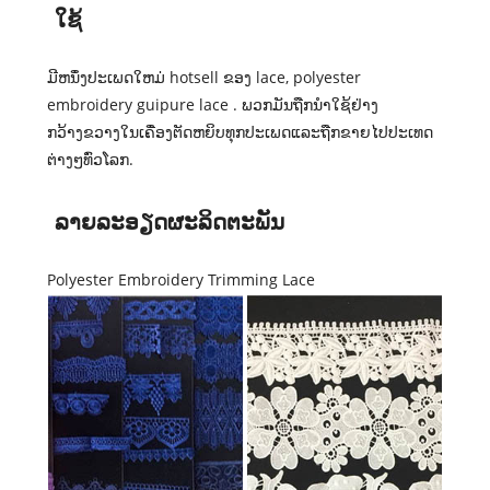
ໃຊ້​
ມີຫນຶ່ງປະເພດໃຫມ່ hotsell ຂອງ lace, polyester
embroidery guipure lace . ພວກມັນຖືກນໍາໃຊ້ຢ່າງ
ກວ້າງຂວາງໃນເຄື່ອງຕັດຫຍິບທຸກປະເພດແລະຖືກຂາຍໄປປະເທດ
ຕ່າງໆທົ່ວໂລກ.
ລາຍລະອຽດຜະລິດຕະພັນ
Polyester Embroidery Trimming Lace