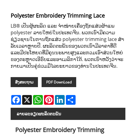
Polyester Embroidery Trimming Lace
LB® ເປັນຜູ້ຜະລິດ ແລະ ຈຳໜ່າຍເຄື່ອງຖັກແສ່ວຜ້າແພ
polyester ລາຍໃຫຍ່ໃນປະເທດຈີນ. ພວກເຮົາມີຄວາມ
ຊ່ຽວຊານໃນການຖັກແສ່ວ polyester trimming lace ສໍາ
ລັບເວລາຫຼາຍປີ. ຜະລິດຕະພັນຂອງພວກເຮົາມີລາຄາທີ່ດີ
ແລະມີປະໂຫຍດທີ່ມີຄຸນນະພາບສູງແລະກວມເອົາສ່ວນໃຫຍ່
ຂອງຕະຫຼາດເອີຣົບແລະອາເມລິກາໃຕ້. ພວກເຮົາຫວັງວ່າຈະ
ກາຍມາເປັນຄູ່ຮ່ວມມືໄລຍະຍາວຂອງທ່ານໃນປະເທດຈີນ.
ສົ່ງສອບຖາມ
PDF DownLoad
Facebook
X
WhatsApp
Pinterest
LinkedIn
Share
ລາຍ​ລະ​ອຽດ​ຜະ​ລິດ​ຕະ​ພັນ
Polyester Embroidery Trimming