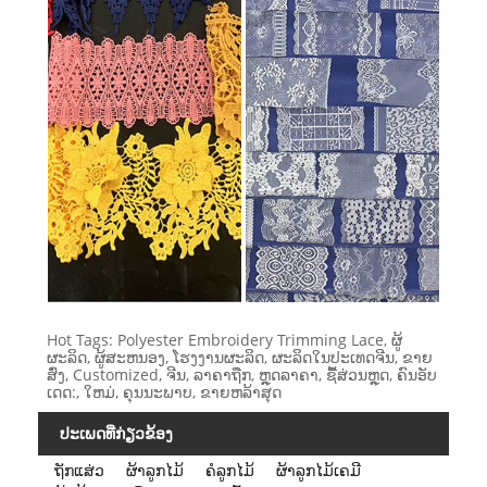
Hot Tags: Polyester Embroidery Trimming Lace, ຜູ້
ຜະລິດ, ຜູ້ສະຫນອງ, ໂຮງງານຜະລິດ, ຜະລິດໃນປະເທດຈີນ, ຂາຍ
ສົ່ງ, Customized, ຈີນ, ລາຄາຖືກ, ຫຼຸດລາຄາ, ຊື້ສ່ວນຫຼຸດ, ຄົນອັບ
ເດດ:, ໃຫມ່, ຄຸນນະພາບ, ຂາຍຫລ້າສຸດ
ປະເພດທີ່ກ່ຽວຂ້ອງ
ຖັກແສ່ວ
ຜ້າລູກໄມ້
ຄໍລູກໄມ້
ຜ້າລູກໄມ້ເຄມີ