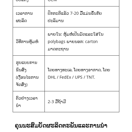
ເວລາການ
ປົກກະຕິແລ້ວ 7-20 ມື້ແມ່ນຂຶ້ນກັບ
ຜະລິດ
ປະລິມານ
ພາຍໃນ: ຫຸ້ມຫໍ່ເປັນມັດແລະໃສ່ໃນ
ວິທີການຫຸ້ມຫໍ່
polybags ພາຍນອກ: carton
ມາດຕະຖານ
ຮູບແບບການ
ຂົນສົ່ງ
ໂດຍທາງທະເລ, ໂດຍທາງອາກາດ, ໂດຍ
(ເງື່ອນໄຂການ
DHL / FedEx / UPS / TNT.
ຈັດສົ່ງ)
ຕົວຢ່າງເວລາ
2-3 ມື້ຖ້າມີ
ນໍາ
ຄຸນ​ນະ​ສົມ​ບັດ​ຜະ​ລິດ​ຕະ​ພັນ​ແລະ​ການ​ນໍາ​