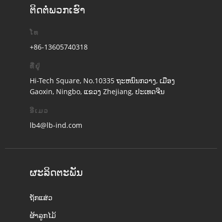
ຕິດ​ຕໍ່​ພວກ​ເຮົາ
ໂທ
+86-13605740318
ທີ່ຢູ່
Hi-Tech Square, No.10335 ຖະຫນົນກວາງ, ເມືອງ
Gaoxin, Ningbo, ແຂວງ Zhejiang, ປະເທດຈີນ
ອີເມວ
lb4@lb-ind.com
ຜະລິດຕະພັນ
ຖັກແສ່ວ
ຜ້າລູກໄມ້