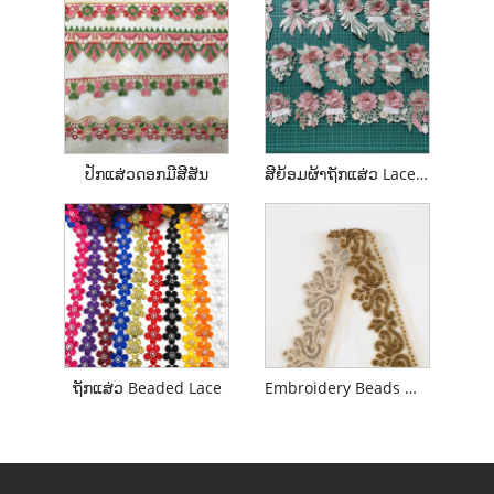
ປັກແສ່ວດອກມີສີສັນ
ສີຍ້ອມຜ້າຖັກແສ່ວ Lace Milkly
ຖັກແສ່ວ Beaded Lace
Embroidery Beads Mesh Lace Trim