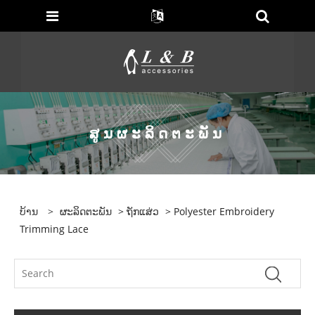
ສູນຜະລິດຕະພັນ
ບ້ານ
>
ຜະລິດຕະພັນ
>
ຖັກແສ່ວ
> Polyester Embroidery
Trimming Lace