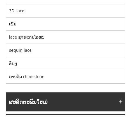
3D Lace
ເພີ້ມ
lace ຊາຍແດນໂລຫະ
sequin lace
ອື່ນໆ
ການຕັດ rhinestone
ຜະລິດຕະພັນໃຫມ່