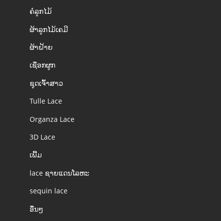
ຄໍລູກໄມ້
ຜ້າລູກໄມ້ເຄມີ
ຜ້າຝ້າຍ
ເຊືອກຜູກ
ຊຸດເຈົ້າສາວ
Tulle Lace
Organza Lace
3D Lace
ເພີ້ມ
lace ຊາຍແດນໂລຫະ
sequin lace
ອື່ນໆ