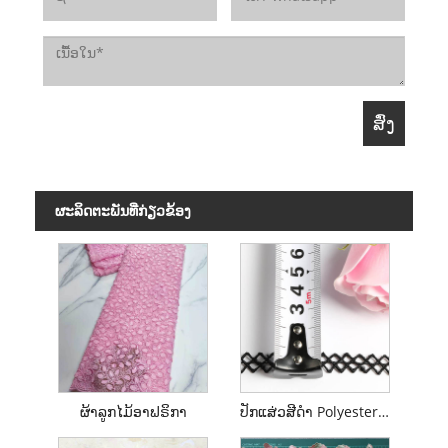
ຜະ​ລິດ​ຕະ​ພັນ​ທີ່​ກ່ຽວ​ຂ້ອງ
ຜ້າລູກໄມ້ອາຟຣິກາ
ປັກແສ່ວສີດໍາ Polyester Lace Trim