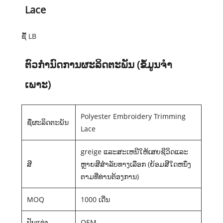
Lace
ຊື້ LB
ຕົວກໍານົດການຜະລິດຕະພັນ (ຂໍ້ມູນຈໍາ
ເພາະ)
Polyester Embroidery Trimming
ຊື່​ຜະ​ລິດ​ຕະ​ພັນ
Lace
greige ແລະ​ສະ​ເຫນີ​ໃຫ້​ເສຍ​ຊີ​ວິດ​ແລະ​
ສີ
ຫຼາຍ​ສີ​ສໍາ​ລັບ​ທາງ​ເລືອກ (ຍ້ອມ​ສີ​ໃດ​ຫນຶ່ງ​
ຕາມ​ທີ່​ທ່ານ​ຕ້ອງ​ການ​)
MOQ
1000 ເດີ່ນ
ປັບແຕ່ງ
OEM